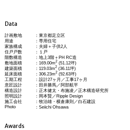
Data
計画敷地
東京都足立区
用途
専用住宅
家族構成
夫婦＋子供2人
住戸戸数
１戸
階数構造
地上3階＋PH RC造
2
敷地面積
169.00m
(51.12坪)
2
建築面積
119.03m
(36.11坪)
2
延床面積
306.23m
(92.63坪)
工期工程
設計27ヶ月／工事17ヶ月
意匠設計
田井勝馬／阿部航平
構造設計
正木健太・布施凌／正木構造研究所
照明設計
岡本賢／Ripple Design
施工会社
牧治雄・横倉康則／白石建設
Photo
Seiichi Ohsawa
Awards