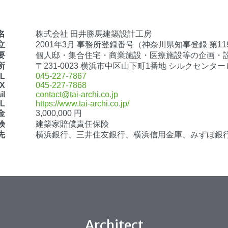
名
株式会社 田井勝馬建築設計工房
立
2001年3月 事務所登録番号（神奈川県知事登録 第11
要
個人邸・集合住宅・商業施設・医療施設等の企画・
所
〒231-0023 横浜市中区山下町1番地 シルクセンタービ
L
045-227-7867
X
045-227-7868
il
contact@tai-archi.co.jp
L
https://www.tai-archi.co.jp/
金
3,000,000 円
険
建築家賠償責任保険
先
横浜銀行、三井住友銀行、横浜信用金庫、みずほ銀
Architect