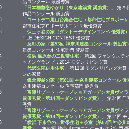
品コンクール 最優秀賞
0
「
日本橋割烹ゆかり（東京建築賞 奨励賞）
」 第2
作品コンクール 奨励賞
3
「
コートデコ尾山台集合住宅（都市住宅プロポーザ
都市住宅プロポーザルコンペ 最優秀賞
8
「
保土ヶ谷の家（ダントーデザインコンペ 優秀賞
TILE DESIGN CONTEST 優秀賞
「
反町の家（第53回 神奈川建築コンクール 奨励賞
建築コンクール 住宅部門 奨励賞
4
「
横浜 篠原台の二世帯住宅
」 第2回 ファンタステ
ッチングランプリ2014 モダンリビング賞
5
「
代沢医院併用住宅
」 第11回 モダンリビング大賞
ンの家賞
7
「
鎌倉腰越の家（第61回 神奈川建築コンクール 優
奈川建築コンクール 住宅部門 優秀賞
8
「
富津リゾート・ケープショアガーデン大貫ヴィラ
賞優秀賞・第14回モダンリビング賞）
」 第24回 
秀賞
8
「
富津リゾート・ケープショアガーデン大貫ヴィラ
賞優秀賞・第14回モダンリビング賞）
」 第14回 
8
「
横浜 下永谷の二世帯住宅＋茶室（第62回 神奈川
秀賞）
」 第62回 神奈川建築コンクール 住宅部門 