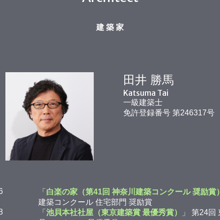
建 築 家
田井 勝馬
Katsuma Tai
一級建築士
免許登録番号 第246317号
6
「
白楽の家（第41回 神奈川建築コンクール 奨励賞
建築コンクール 住宅部門 奨励賞
8
「
池貝本社社屋（東京建築賞 最優秀賞）
」 第24