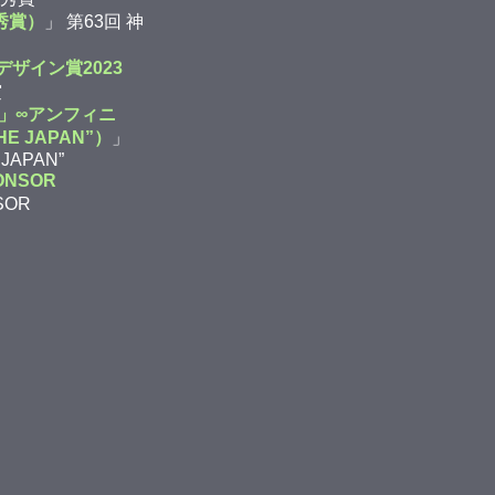
秀賞）
」 第63回 神
デザイン賞2023
賞
a」∞アンフィニ
HE JAPAN”）
」
JAPAN”
ONSOR
SOR