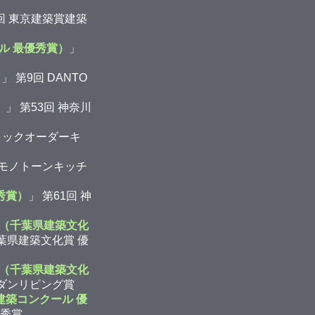
5回 東京建築賞建築
ル 最優秀賞）
」
）
」 第9回 DANTO
）
」 第53回 神奈川
ィックオーダーキ
 モノトーンキッチ
秀賞）
」 第61回 神
（千葉県建築文化
千葉県建築文化賞 優
（千葉県建築文化
モダンリビング賞
建築コンクール 優
優秀賞