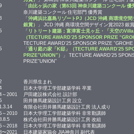
9
「
由比ヶ浜の家（第63回 神奈川建築コンクール 優
奈川建築コンクール 住宅部門 優秀賞
3
「
沖縄浜比嘉島リゾートPJ（JCD 沖縄 商環境空間
銀賞）
」 JCD 沖縄 商環境空間デザイン賞2023 銀
5
「
リトリート建築；富津富士見ヶ丘・「天空のVill
（TECTURE AWARD’25 SPONSOR PRIZE “GRO
TECTURE AWARD'25 SPONSOR PRIZE "GROHE 
5
「
通り庭の家「K邸」（TECTURE AWARD’25 SP
PRIZE”UNION”）
」 TECTURE AWARD'25 SPON
PRIZE"UNION"
2
香川県生まれ
4
日本大学理工学部建築学科 卒業
4～2001
戸田建設株式会社 設計部
5
田井勝馬建築設計工房 設立
1.3.14
有限会社田井勝馬建築設計工房 法人成り
5～2010
日本大学理工学部建築学科 非常勤講師
8.8.5
株式会社田井勝馬建築設計工房 改組
5～2018
日本大学理工学部建築学科 非常勤講師
8〜2021
日本建築家協会 JIA神奈川 副代表