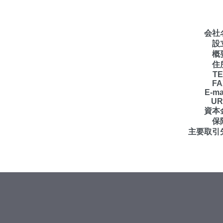
会社
設
概
住
TE
FA
E-ma
UR
資本
保
主要取引