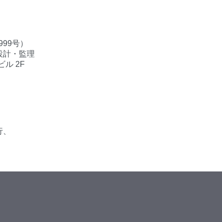
999号）
設計・監理
ル 2F
行、