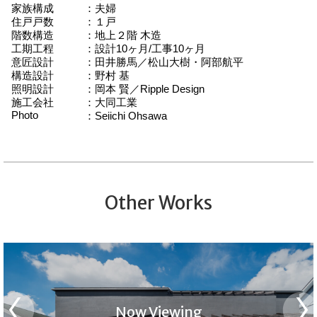
家族構成
夫婦
住戸戸数
１戸
階数構造
地上２階 木造
工期工程
設計10ヶ月/工事10ヶ月
意匠設計
田井勝馬／松山大樹・阿部航平
構造設計
野村 基
照明設計
岡本 賢／Ripple Design
施工会社
大同工業
Photo
Seiichi Ohsawa
Other Works