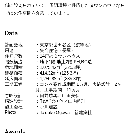
係に設えられていて、周辺環境と呼応したタウンハウスなら
ではの住空間を創設しています。
Data
計画敷地
東京都世田谷区（旗竿地）
用途
集合住宅（長屋）
住戸戸数
14戸のタウンハウス
階数構造
地下1階 地上2階 PH,RC造
2
敷地面積
1.075.42m
(325.3坪)
2
建築面積
414.32m
(125.3坪)
2
延床面積
1,286.89m
(389.3坪)
工期工程
コンペ案作成期間 1ヵ月、実施設計 2ヶ
月、工事期間 11ヵ月
意匠設計
田井勝馬／山田美保
構造設計
T&A ｱｿｼｴｲﾂ／山内哲理
施工会社
小川建設
Photo
Taisuke Ogawa、新建築社
Awards