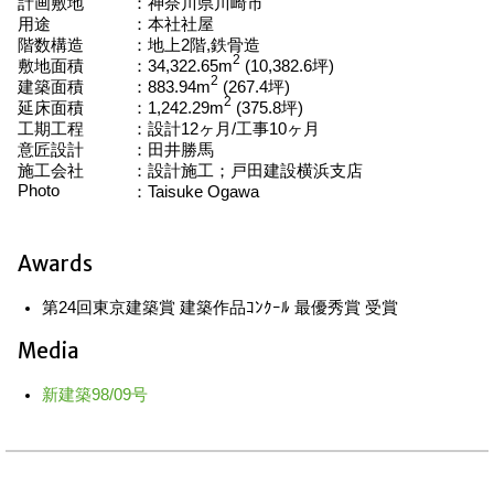
計画敷地
神奈川県川崎市
用途
本社社屋
階数構造
地上2階,鉄骨造
2
敷地面積
34,322.65m
(10,382.6坪)
2
建築面積
883.94m
(267.4坪)
2
延床面積
1,242.29m
(375.8坪)
工期工程
設計12ヶ月/工事10ヶ月
意匠設計
田井勝馬
施工会社
設計施工；戸田建設横浜支店
Photo
Taisuke Ogawa
Awards
第24回東京建築賞 建築作品ｺﾝｸｰﾙ 最優秀賞 受賞
Media
新建築98/09号