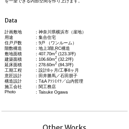
を一望できる内部空間を作り上げます。
Data
計画敷地
神奈川県横浜市（崖地）
用途
集合住宅
住戸戸数
9戸 （ワンルーム）
階数構造
地上3階,RC構造
2
敷地面積
407.70m
(123.3坪)
2
建築面積
106.60m
(32.2坪)
2
延床面積
278.60m
(84.3坪)
工期工程
設計8ヶ月/工事8ヶ月
意匠設計
田井勝馬／石田朋子
構造設計
T&A ｱｿｼｴｲﾂ／山内哲理
施工会社
関工務店
Photo
Taisuke Ogawa
Other Works